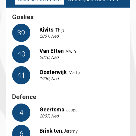
Goalies
Kivits
, Thijs
39
2001, Ned
Van Etten
, Alwin
40
2010, Ned
Oosterwijk
, Martijn
41
1990, Ned
Defence
Geertsma
, Jesper
4
2007, Ned
Brink ten
, Jeremy
6