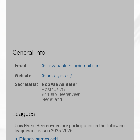
General info
Email
r.e.vanaalderen@gmail.com
Website
unisflyers.nl/
Secretariat
Rob van Aalderen
Postbus 78
8440ab Heerenveen
Nederland
Leagues
Unis Flyers Heerenveen are participating in the following
leagues in season 2025-2026:
Friendly games cehl