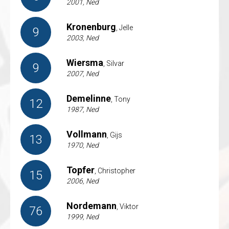
2001, Ned
Kronenburg
, Jelle
9
2003, Ned
Wiersma
, Silvar
9
2007, Ned
Demelinne
, Tony
12
1987, Ned
Vollmann
, Gijs
13
1970, Ned
Topfer
, Christopher
15
2006, Ned
Nordemann
, Viktor
76
1999, Ned