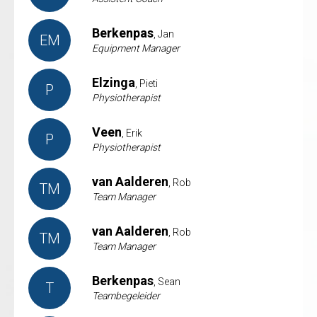
Berkenpas
, Jan
EM
Equipment Manager
Elzinga
, Pieti
P
Physiotherapist
Veen
, Erik
P
Physiotherapist
van Aalderen
, Rob
TM
Team Manager
van Aalderen
, Rob
TM
Team Manager
Berkenpas
, Sean
T
Teambegeleider