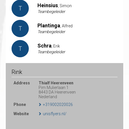
Heinsius
, Simon
T
Teambegeleider
Plantinga
, Alfred
T
Teambegeleider
Schra
, Erik
T
Teambegeleider
Rink
Address
Thialf Heerenveen
Pim Mulierlaan 1
8443 DA Heerenveen
Nederland
Phone
+319002020026
Website
unisflyers.nl/