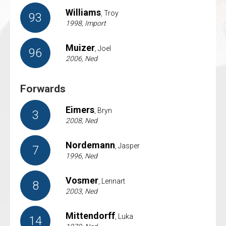
Williams
, Troy
93
1998, Import
Muizer
, Joel
96
2006, Ned
Forwards
Eimers
, Bryn
3
2008, Ned
Nordemann
, Jasper
7
1996, Ned
Vosmer
, Lennart
8
2003, Ned
Mittendorff
, Luka
14