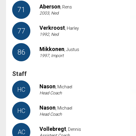
Aberson
, Rens
71
2003, Ned
Verkroost
, Harley
77
1992, Ned
Mikkonen
, Justus
86
1997, Import
Staff
Nason
, Michael
HC
Head Coach
Nason
, Michael
HC
Head Coach
Vollebregt
, Dennis
AC
Assistent Coach