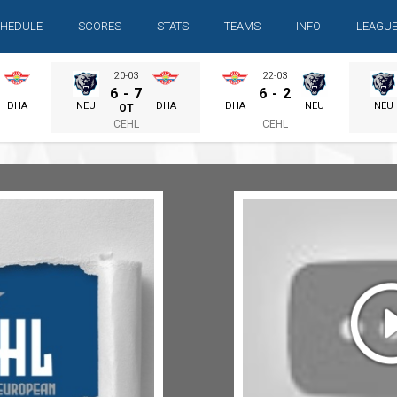
HEDULE
SCORES
STATS
TEAMS
INFO
LEAGU
20-03
22-03
6
-
7
6
-
2
DHA
NEU
DHA
DHA
NEU
NEU
OT
CEHL
CEHL