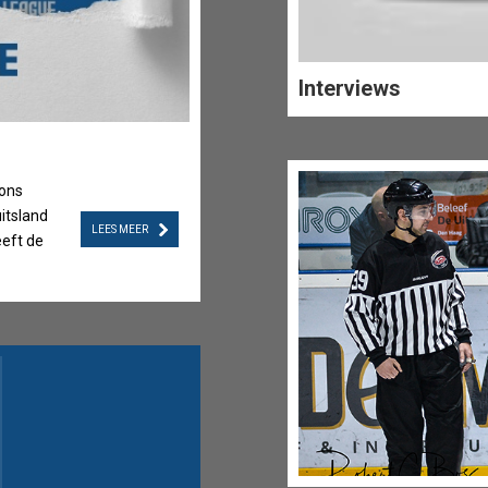
Interviews
 ons
De CEHL onderkent de ernst van het voor
itsland
van de wedstrijd EHC Die Bären Neuwied
LEES MEER
eeft de
Vastgoed HYC op zondag 28 december en
n een
heeft plaatsgevonden. Dergelijke situat
chappen
en onderstrepen het belang van een veil
ied voor
competitie voor spelers, officials en sup
n wensen
beoordeling van de feiten en de toewijzi
ven in
gebeurt door de daartoe bevoegde, onaf
d weer
instanties, conform de geldende reglem
zal
bestuur volgt dit proces nauwgezet en z
passende maatregelen nemen binnen he
kader. ------------------------------------------