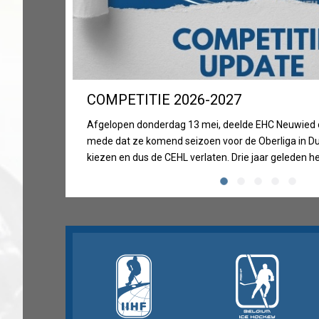
COMPETITIE 2026-2027
Afgelopen donderdag 13 mei, deelde EHC Neuwied
mede dat ze komend seizoen voor de Oberliga in Du
kiezen en dus de CEHL verlaten. Drie jaar geleden h
CEHL EHC Neuwied opgenomen in haar competitie i
moeilijke periode voor de club. Na twee kampioens
maakt de club nu de overstap. We danken EHC Neuw
hun bijdrage aan de league in de afgelopen jaren e
hen veel geluk. Op korte termijn zullen we inzicht ge
de opzet van de nieuwe competitie die ongetwijfel
tot een spannend en interessant ijshockey-seizoen 
leiden.