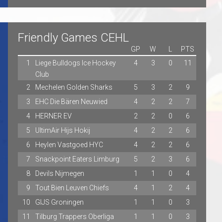
Friendly Games CEHL
GP
W
L
PTS
1
Liege Bulldogs Ice Hockey
4
3
0
11
Club
2
Mechelen Golden Sharks
5
3
2
9
3
EHC Die Bären Neuwied
4
2
2
7
4
HERNER EV
2
2
0
6
5
UltimAir Hijs Hokij
4
2
2
6
6
Heylen Vastgoed HYC
4
2
2
6
7
Snackpoint Eaters Limburg
5
2
3
6
8
Devils Nijmegen
1
1
0
4
9
Tout Bien Leuven Chiefs
4
1
2
4
10
GIJS Groningen
1
1
0
3
11
Tilburg Trappers Oberliga
1
1
0
3