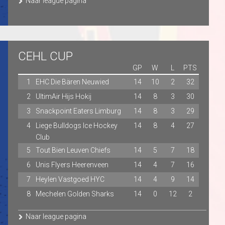
Naar league pagina
CEHL CUP
GP
W
L
PTS
1
EHC Die Bären Neuwied
14
10
2
32
2
UltimAir Hijs Hokij
14
8
3
30
3
Snackpoint Eaters Limburg
14
8
3
29
4
Liege Bulldogs Ice Hockey
14
8
4
27
Club
5
Tout Bien Leuven Chiefs
14
5
7
18
6
Unis Flyers Heerenveen
14
4
7
16
7
Heylen Vastgoed HYC
14
4
9
14
8
Mechelen Golden Sharks
14
0
12
2
Naar league pagina