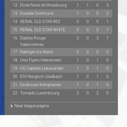
12
Etoile Noire de Strasbourg
1
1
0
3
13
Eisadler Dortmund
1
0
0
2
14
REINAL OLD STAR RED
0
0
0
1
15
REINAL OLD STAR WHITE
0
0
0
1
16
Diables Rouge
3
0
2
1
Valenciennes
17
Ratingen Ice Aliens
0
0
0
0
18
Unis Flyers Heerenveen
1
0
1
0
19
OG Capitals Leeuwarden
1
0
1
0
20
ESV Bergisch Gladbach
1
0
1
0
21
Eindhoven Kemphanen
1
0
1
0
22
Tornado Luxembourg
2
0
2
0
Naar league pagina