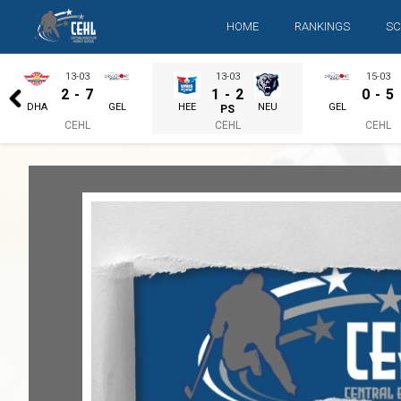
HOME
RANKINGS
SC
13-03
13-03
15-03
2
-
7
1
-
2
0
-
5
DHA
GEL
HEE
NEU
GEL
PS
CEHL
CEHL
CEHL