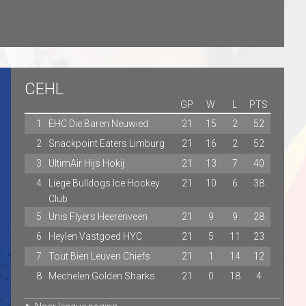
 seriousness of the
tween EHC Die
C on Sunday, 28
. Such situations
tance of a safe and
ficials, and
CEHL
s and the imposition
GP
W
L
PTS
petent, independent
1
EHC Die Bären Neuwied
21
15
2
52
 regulations. The
ocess and will, where
2
Snackpoint Eaters Limburg
21
16
2
52
thin the regulatory
3
UltimAir Hijs Hokij
21
13
7
40
4
Liege Bulldogs Ice Hockey
21
10
6
38
Club
5
Unis Flyers Heerenveen
21
9
9
28
6
Heylen Vastgoed HYC
21
5
11
23
7
Tout Bien Leuven Chiefs
21
1
14
12
8
Mechelen Golden Sharks
21
0
18
4