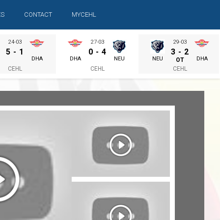
ES
CONTACT
MYCEHL
24-03
27-03
29-03
5
-
1
0
-
4
3
-
2
DHA
DHA
NEU
NEU
DHA
OT
CEHL
CEHL
CEHL