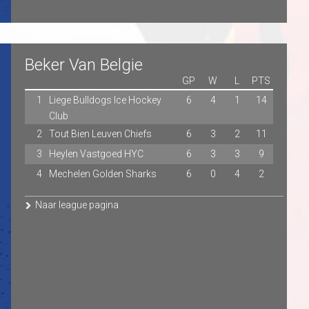
Beker Van Belgie
GP
W
L
PTS
1
Liege Bulldogs Ice Hockey
6
4
1
14
Club
2
Tout Bien Leuven Chiefs
6
3
2
11
3
Heylen Vastgoed HYC
6
3
3
9
4
Mechelen Golden Sharks
6
0
4
2
Naar league pagina