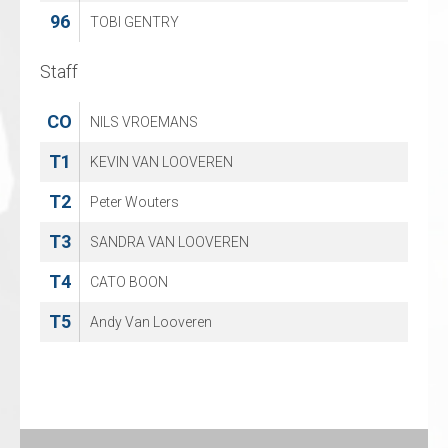
96
TOBI GENTRY
Staff
Staff
CO
CO
NILS VROEMANS
Marco Postma
T1
T1
KEVIN VAN LOOVEREN
Jan Jaap Natte
T2
T2
Peter Wouters
Jan van Klink
T3
T3
SANDRA VAN LOOVEREN
Melanie van Gorkum
T4
T4
CATO BOON
Jimmy van Klink
T5
T5
Andy Van Looveren
Leslie Kwantes
T6
Angelo J.A. Bomius