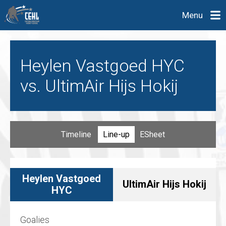
Menu
Heylen Vastgoed HYC
vs. UltimAir Hijs Hokij
Timeline
Line-up
ESheet
Heylen Vastgoed
UltimAir Hijs Hokij
HYC
Goalies
Goalies