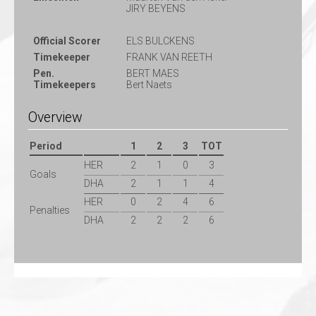
JIRY BEYENS
Official Scorer
ELS BULCKENS
Timekeeper
FRANK VAN REETH
Pen.
BERT MAES
Timekeepers
Bert Naets
Overview
Period
1
2
3
TOT
HER
2
1
0
3
Goals
DHA
2
1
1
4
HER
0
2
4
6
Penalties
DHA
2
2
2
6