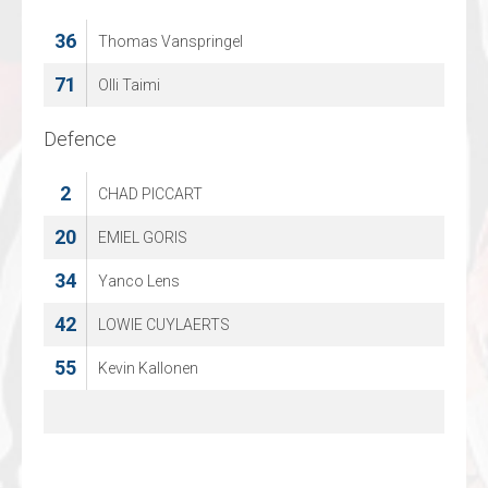
36
1
Thomas Vanspringel
Lars Veltman
71
32
Olli Taimi
Mario Culina
Defence
Defence
2
2
CHAD PICCART
Kyan Helenklaken
20
10
EMIEL GORIS
Mike van Oeveren
34
16
Yanco Lens
Twanne Haisma
42
21
LOWIE CUYLAERTS
Wesley de Bruijn
55
44
Kevin Kallonen
Jordy Van Oorschot
55
Matthieu Desaultes
77
Frits Doop