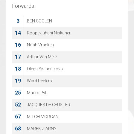
Forwards
Forwards
3
3
BEN COOLEN
Joey Oosterveld
14
9
Roope Juhani Niskanen
Cody Monds
16
11
Noah Vranken
Bartek Bison
17
13
Arthur Van Mele
Raymond van der Schuit
18
17
Olegs Sislannikovs
Jay, de Ruiter
19
20
Ward Peeters
Dani van Schilt
25
23
Mauro Pyl
Matias Mustonen
52
26
JACQUES DE CEUSTER
Donovan de Zwart
67
41
MITCH MORGAN
Jay Huisman
68
91
MAREK ZIARNY
Rodinyo Bijsterbosch