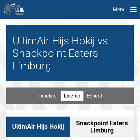
Menu
UltimAir Hijs Hokij vs.
Snackpoint Eaters
Limburg
Timeline
Line-up
ESheet
Snackpoint Eaters
UltimAir Hijs Hokij
Limburg