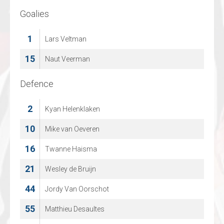
Goalies
Goalies
29
1
Lars Veltman
Jowin Ansems
15
33
Naut Veerman
Deniz Mollen
Defence
Defence
2
7
Kyan Helenklaken
Ninho Hessels
10
21
Mike van Oeveren
Mees van Wingerden
16
25
Twanne Haisma
Ryan Hooijmans
21
39
Wesley de Bruijn
Kay Gielen
44
49
Jordy Van Oorschot
Bradley Forrest
55
63
Matthieu Desaultes
Matteo Castronovo