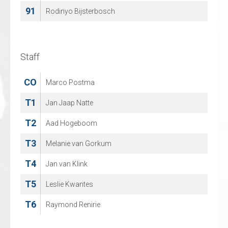
91
82
Rodinyo Bijsterbosch
Vili Vesalainen
93
Jesse Noblesse
Staff
Staff
CO
CO
Marco Postma
Janne Sinkkonen
T1
T1
Jan Jaap Natte
Lars Engwegen
T2
T2
Aad Hogeboom
Emile Janssen
T3
T3
Melanie van Gorkum
Maik Keulers
T4
T4
Jan van Klink
Wilfred Kanters
T5
T5
Leslie Kwantes
Jos Nijssen
T6
T6
Raymond Renirie
Mike Ninaber