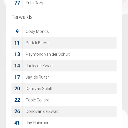
77
65
Frits Doop
Arne Van Espen
Forwards
Forwards
9
2
Cody Monds
Wouter Sars
11
8
Bartek Bison
Jelle Noblesse
13
11
Raymond van der Schuit
Dean Versteeg
14
12
Jacky de Zwart
Yevgen Fadyeyev
17
24
Jay, de Ruiter
Tuukka Rajamaki
20
66
Dani van Schilt
Lander Paulissen
22
67
Tobie Collard
Finn Van Der Wiel
26
71
Donovan de Zwart
Tijn Jacobs
41
81
Jay Huisman
Mike Collard