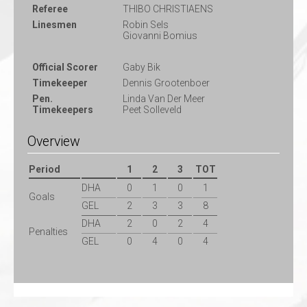
Referee
THIBO CHRISTIAENS
Linesmen
Robin Sels
Giovanni Bomius
Official Scorer
Gaby Bik
Timekeeper
Dennis Grootenboer
Pen.
Linda Van Der Meer
Timekeepers
Peet Solleveld
Overview
Period
1
2
3
TOT
DHA
0
1
0
1
Goals
GEL
2
3
3
8
DHA
2
0
2
4
Penalties
GEL
0
4
0
4