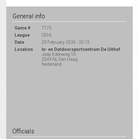
General info
Game #
7179
League
CEHL
Date
20 February 2026 - 20:15
Location
In- en Outdoorsportcentrum De Uithof
Jaap Edenweg 10
2544 NL Den Haag
Nederland
Officials