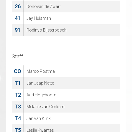
26
27
Donovan de Zwart
Dries Schoovaerts
41
52
Jay Huisman
JACQUES DE CEUSTER
91
67
Rodinyo Bijsterbosch
MITCH MORGAN
96
TOBI GENTRY
Staff
Staff
CO
CO
Marco Postma
NILS VROEMANS
T1
T1
Jan Jaap Natte
KEVIN VAN LOOVEREN
T2
T2
Aad Hogeboom
SANDRA VAN LOOVEREN
T3
T3
Melanie van Gorkum
JAN CUYLEN
T4
T4
Jan van Klink
Peter Wouters
T5
T5
Leslie Kwantes
Andy Van Looveren