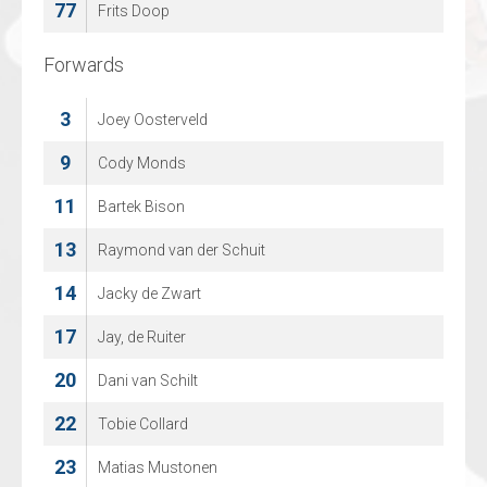
77
Frits Doop
Forwards
Forwards
3
3
Joey Oosterveld
BEN COOLEN
9
5
Cody Monds
Ward Peeters
11
14
Bartek Bison
Roope Juhani Niskanen
13
16
Raymond van der Schuit
Arthur Van Mele
14
17
Jacky de Zwart
Noah Vranken
17
18
Jay, de Ruiter
Olegs Sislannikovs
20
19
Dani van Schilt
Lorenz Huysmans
22
22
Tobie Collard
Rik Cuylen
23
25
Matias Mustonen
Mauro Pyl