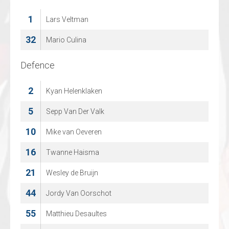
36
1
Lars Veltman
Thomas Vanspringel
32
71
Mario Culina
Olli Taimi
Defence
Defence
2
2
Kyan Helenklaken
CHAD PICCART
20
5
Sepp Van Der Valk
EMIEL GORIS
10
42
Mike van Oeveren
LOWIE CUYLAERTS
16
55
Twanne Haisma
Kevin Kallonen
21
74
Wesley de Bruijn
Sjarel Willems
44
Jordy Van Oorschot
55
Matthieu Desaultes