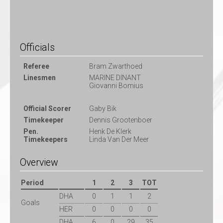
Officials
Referee
Bram Zwarthoed
Linesmen
MARINE DINANT
Giovanni Bomius
Official Scorer
Gaby Bik
Timekeeper
Dennis Grootenboer
Pen.
Henk De Klerk
Timekeepers
Linda Van Der Meer
Overview
Period
1
2
3
TOT
DHA
0
1
1
2
Goals
HER
0
0
0
0
DHA
6
0
29
35