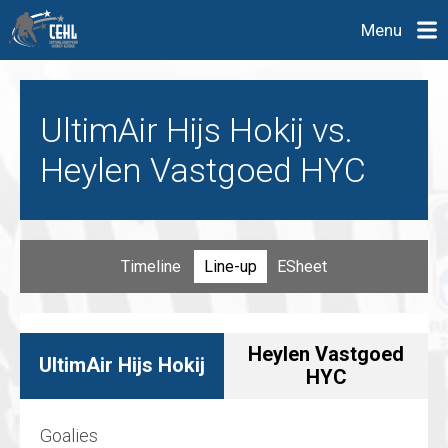
Menu
UltimAir Hijs Hokij vs.
Heylen Vastgoed HYC
Timeline
Line-up
ESheet
Heylen Vastgoed
UltimAir Hijs Hokij
HYC
Goalies
Goalies