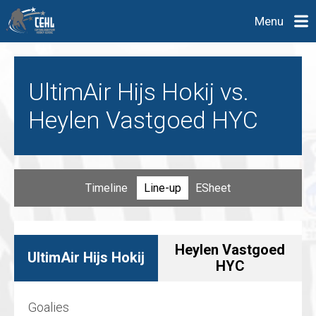
Menu
UltimAir Hijs Hokij vs.
Heylen Vastgoed HYC
Timeline
Line-up
ESheet
Heylen Vastgoed
UltimAir Hijs Hokij
HYC
Goalies
Goalies