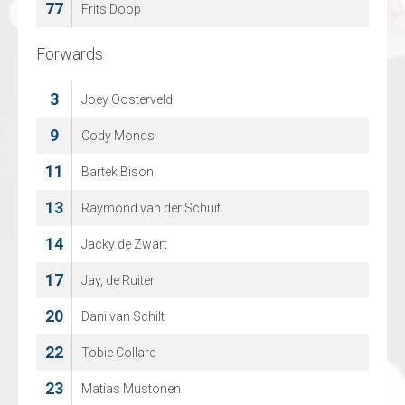
77
Frits Doop
Forwards
Forwards
3
3
Joey Oosterveld
BEN COOLEN
9
5
Cody Monds
Ward Peeters
11
14
Bartek Bison
Roope Juhani Niskanen
13
16
Raymond van der Schuit
Arthur Van Mele
14
17
Jacky de Zwart
Noah Vranken
17
18
Jay, de Ruiter
Olegs Sislannikovs
20
19
Dani van Schilt
Lorenz Huysmans
22
22
Tobie Collard
Rik Cuylen
23
25
Matias Mustonen
Mauro Pyl