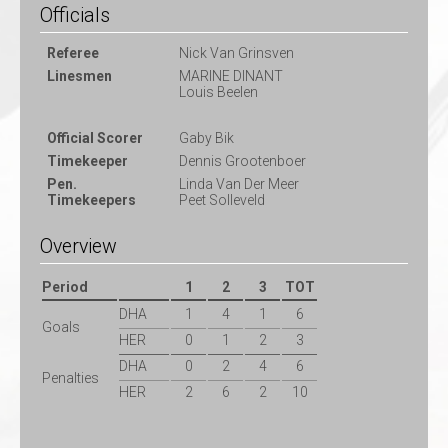
Officials
Referee
Nick Van Grinsven
Linesmen
MARINE DINANT
Louis Beelen
Official Scorer
Gaby Bik
Timekeeper
Dennis Grootenboer
Pen.
Linda Van Der Meer
Timekeepers
Peet Solleveld
Overview
Period
1
2
3
TOT
DHA
1
4
1
6
Goals
HER
0
1
2
3
DHA
0
2
4
6
Penalties
HER
2
6
2
10