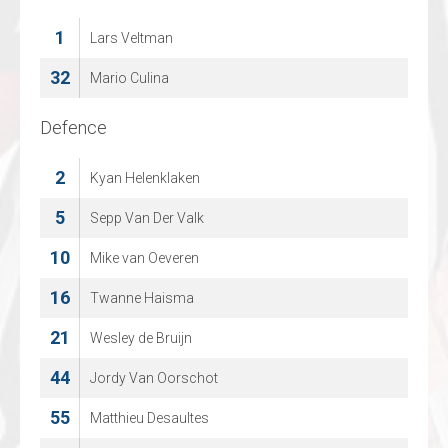
36
1
Lars Veltman
Thomas Vanspringel
32
71
Mario Culina
Olli Taimi
Defence
Defence
2
2
Kyan Helenklaken
CHAD PICCART
20
5
Sepp Van Der Valk
EMIEL GORIS
10
34
Mike van Oeveren
Yanco Lens
16
42
Twanne Haisma
LOWIE CUYLAERTS
21
55
Wesley de Bruijn
Kevin Kallonen
44
58
Jordy Van Oorschot
KEVIN VANGENECHTEN
55
74
Matthieu Desaultes
Sjarel Willems