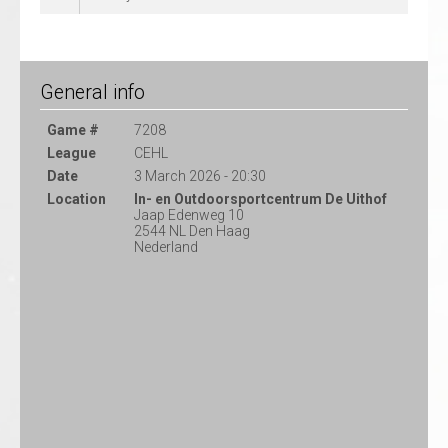
General info
Game #
7208
League
CEHL
Date
3 March 2026 - 20:30
Location
In- en Outdoorsportcentrum De Uithof
Jaap Edenweg 10
2544 NL Den Haag
Nederland