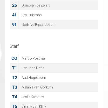
26
27
Donovan de Zwart
Dries Schoovaerts
41
52
Jay Huisman
JACQUES DE CEUSTER
91
67
Rodinyo Bijsterbosch
MITCH MORGAN
96
TOBI GENTRY
Staff
Staff
CO
CO
Marco Postma
NILS VROEMANS
T1
T1
Jan Jaap Natte
KEVIN VAN LOOVEREN
T2
T2
Aad Hogeboom
SANDRA VAN LOOVEREN
T3
T3
Melanie van Gorkum
JAN CUYLEN
T4
T4
Leslie Kwantes
Peter Wouters
T5
T5
Jimmy van Klink
Quinten Vermylen