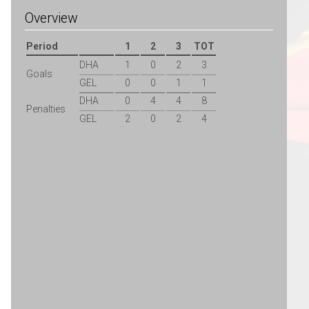
Overview
Period
1
2
3
TOT
DHA
1
0
2
3
Goals
GEL
0
0
1
1
DHA
0
4
4
8
Penalties
GEL
2
0
2
4