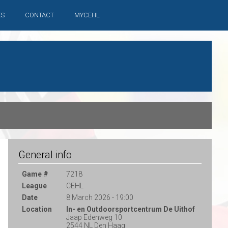
ES
CONTACT
MYCEHL
General info
Game #
7218
League
CEHL
Date
8 March 2026 - 19:00
Location
In- en Outdoorsportcentrum De Uithof
Jaap Edenweg 10
2544 NL Den Haag