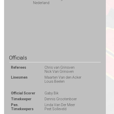
Nederland
Officials
Referees
Chris van Grinsven
Nick Van Grinsven
Linesmen
Maarten Van den Acker
Louis Beelen
Official Scorer
Gaby Bik
Timekeeper
Dennis Grootenboer
Pen.
Linda Van Der Meer
Timekeepers
Peet Solleveld