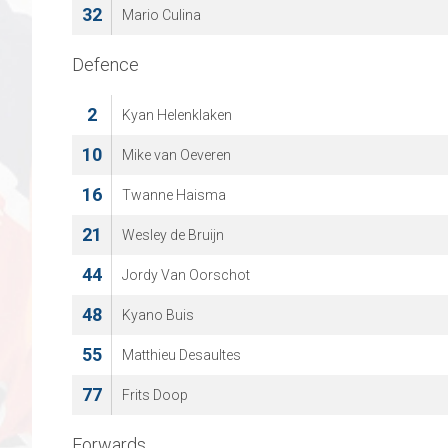
32
Mario Culina
Defence
2
Kyan Helenklaken
10
Mike van Oeveren
16
Twanne Haisma
21
Wesley de Bruijn
44
Jordy Van Oorschot
48
Kyano Buis
55
Matthieu Desaultes
77
Frits Doop
Forwards