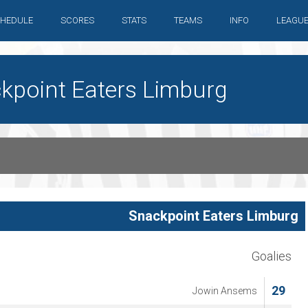
HEDULE
SCORES
STATS
TEAMS
INFO
LEAGU
ackpoint Eaters Limburg
Snackpoint Eaters Limburg
Goalies
29
Jowin Ansems