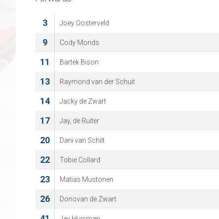
3
Joey Oosterveld
9
Cody Monds
11
Bartek Bison
13
Raymond van der Schuit
14
Jacky de Zwart
17
Jay, de Ruiter
20
Dani van Schilt
22
Tobie Collard
23
Matias Mustonen
26
Donovan de Zwart
41
Jay Huisman