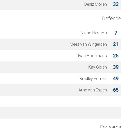
33
Deniz Mollen
Defence
7
Ninho Hessels
21
Mees van Wingerden
25
Ryan Hooijmans
39
Kay Gielen
49
Bradley Forrest
65
Arne Van Espen
Forwards