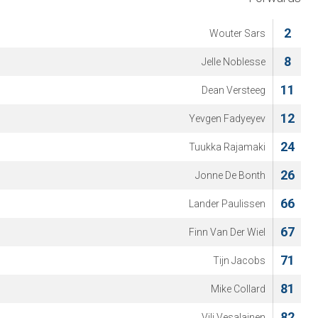
2
Wouter Sars
8
Jelle Noblesse
11
Dean Versteeg
12
Yevgen Fadyeyev
24
Tuukka Rajamaki
26
Jonne De Bonth
66
Lander Paulissen
67
Finn Van Der Wiel
71
Tijn Jacobs
81
Mike Collard
82
Vili Vesalainen