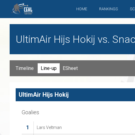
HOME
RANKINGS
SC
UltimAir Hijs Hokij vs. Sn
Timeline
Line-up
ESheet
UltimAir Hijs Hokij
Goalies
1
Lars Veltman