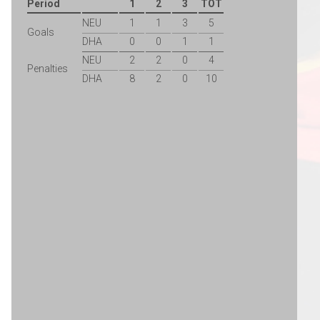
Period
1
2
3
TOT
NEU
1
1
3
5
Goals
DHA
0
0
1
1
NEU
2
2
0
4
Penalties
DHA
8
2
0
10