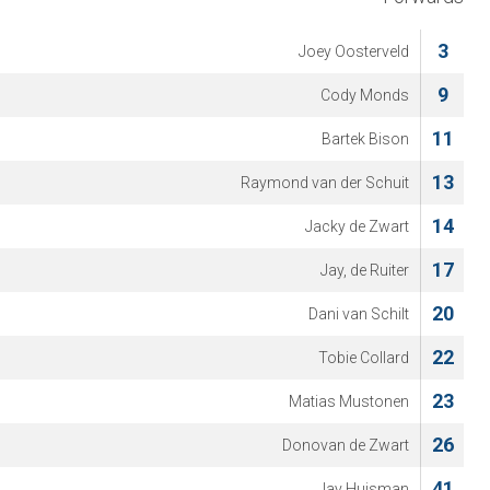
3
Joey Oosterveld
9
Cody Monds
11
Bartek Bison
13
Raymond van der Schuit
14
Jacky de Zwart
17
Jay, de Ruiter
20
Dani van Schilt
22
Tobie Collard
23
Matias Mustonen
26
Donovan de Zwart
41
Jay Huisman