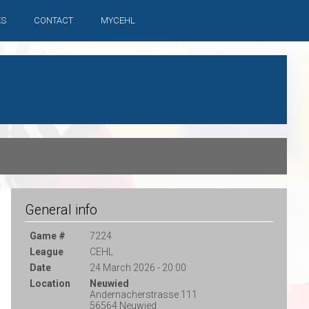
ES
CONTACT
MYCEHL
General info
Game #
7224
League
CEHL
Date
24 March 2026 - 20:00
Location
Neuwied
Andernacherstrasse 111
56564 Neuwied