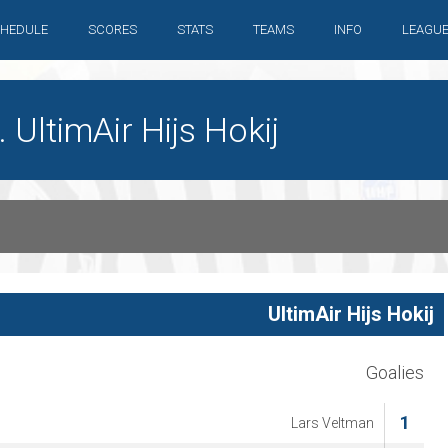
HEDULE
SCORES
STATS
TEAMS
INFO
LEAGU
UltimAir Hijs Hokij
UltimAir Hijs Hokij
Goalies
1
Lars Veltman