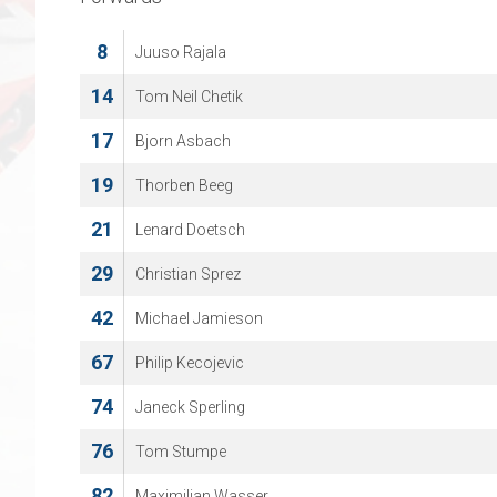
8
Juuso Rajala
14
Tom Neil Chetik
17
Bjorn Asbach
19
Thorben Beeg
21
Lenard Doetsch
29
Christian Sprez
42
Michael Jamieson
67
Philip Kecojevic
74
Janeck Sperling
76
Tom Stumpe
82
Maximilian Wasser