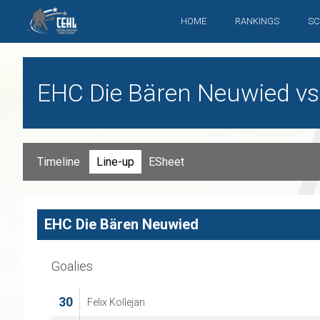
HOME
RANKINGS
SC
EHC Die Bären Neuwied vs. 
Timeline
Line-up
ESheet
EHC Die Bären Neuwied
Goalies
30
Felix Kollejan