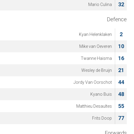
32
Mario Culina
Defence
2
Kyan Helenklaken
10
Mike van Oeveren
16
Twanne Haisma
21
Wesley de Bruijn
44
Jordy Van Oorschot
48
Kyano Buis
55
Matthieu Desaultes
77
Frits Doop
Forwards