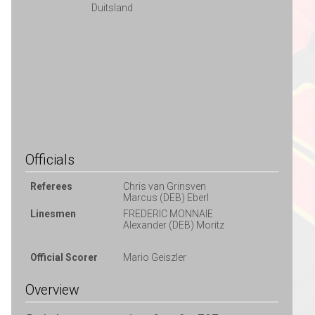
Duitsland
Officials
Referees
Chris van Grinsven
Marcus (DEB) Eberl
Linesmen
FREDERIC MONNAIE
Alexander (DEB) Moritz
Official Scorer
Mario Geiszler
Overview