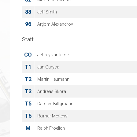
88
Jeff Smith
96
Artjom Alexandrov
Staff
CO
Jeffrey van Iersel
T1
Jan Guryca
T2
Martin Heumann
T3
Andreas Skora
T5
Carsten Billigmann
T6
Reimar Mertens
M
Ralph Froelich