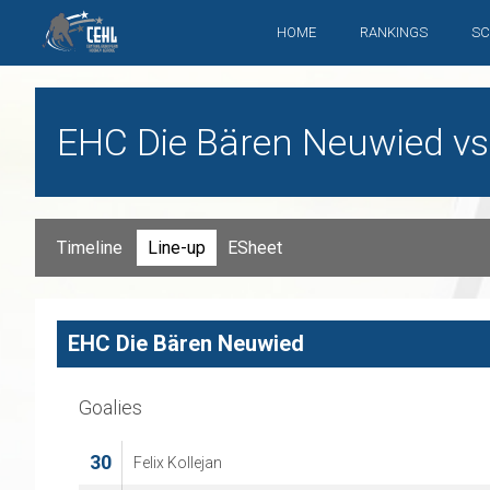
HOME
RANKINGS
SC
EHC Die Bären Neuwied vs. 
Timeline
Line-up
ESheet
EHC Die Bären Neuwied
Goalies
30
Felix Kollejan