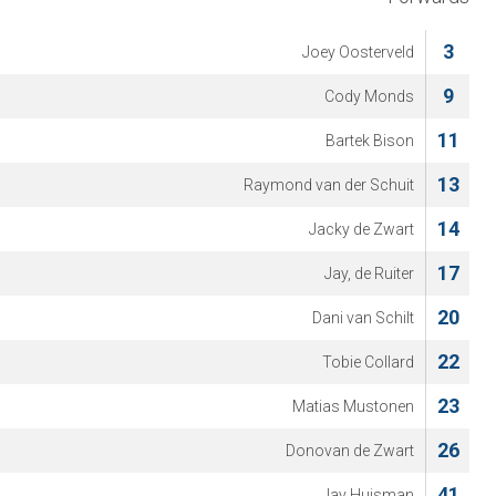
3
Joey Oosterveld
9
Cody Monds
11
Bartek Bison
13
Raymond van der Schuit
14
Jacky de Zwart
17
Jay, de Ruiter
20
Dani van Schilt
22
Tobie Collard
23
Matias Mustonen
26
Donovan de Zwart
41
Jay Huisman