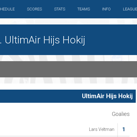
HEDULE
SCORES
STATS
TEAMS
INFO
LEAGU
UltimAir Hijs Hokij
UltimAir Hijs Hokij
Goalies
1
Lars Veltman