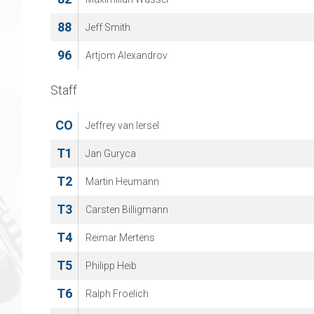
88
Jeff Smith
96
Artjom Alexandrov
Staff
CO
Jeffrey van Iersel
T1
Jan Guryca
T2
Martin Heumann
T3
Carsten Billigmann
T4
Reimar Mertens
T5
Philipp Heib
T6
Ralph Froelich