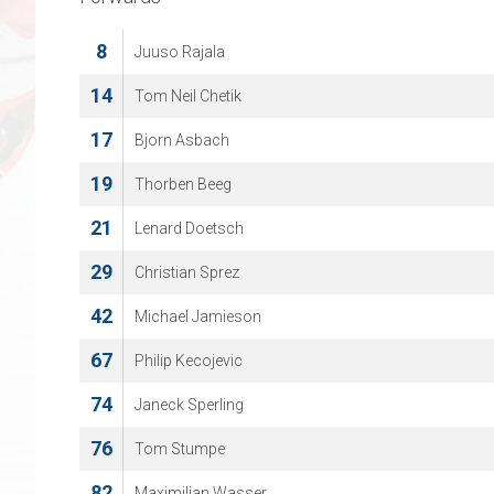
8
Juuso Rajala
14
Tom Neil Chetik
17
Bjorn Asbach
19
Thorben Beeg
21
Lenard Doetsch
29
Christian Sprez
42
Michael Jamieson
67
Philip Kecojevic
74
Janeck Sperling
76
Tom Stumpe
82
Maximilian Wasser