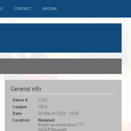
ES
CONTACT
MYCEHL
General info
Game #
7226
League
CEHL
Date
29 March 2026 - 19:00
Location
Neuwied
Andernacherstrasse 111
56564 Neuwied