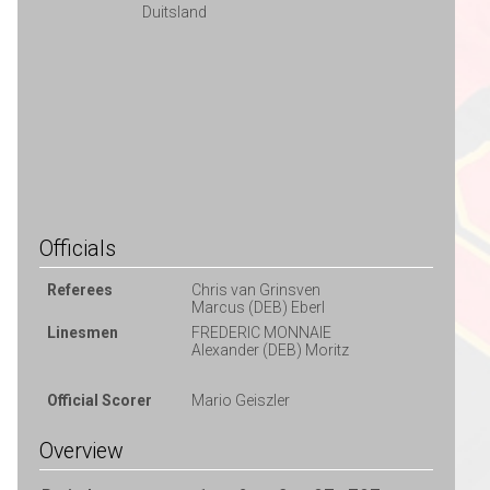
Duitsland
Officials
Referees
Chris van Grinsven
Marcus (DEB) Eberl
Linesmen
FREDERIC MONNAIE
Alexander (DEB) Moritz
Official Scorer
Mario Geiszler
Overview