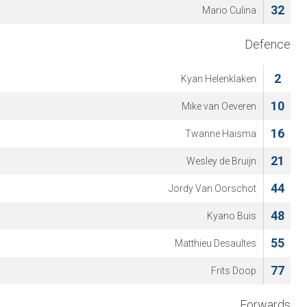
32
Mario Culina
Defence
2
Kyan Helenklaken
10
Mike van Oeveren
16
Twanne Haisma
21
Wesley de Bruijn
44
Jordy Van Oorschot
48
Kyano Buis
55
Matthieu Desaultes
77
Frits Doop
Forwards