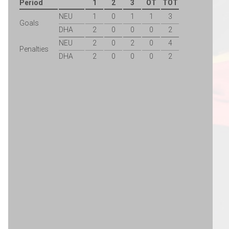
Period
1
2
3
OT
TOT
NEU
1
0
1
1
3
Goals
DHA
2
0
0
0
2
NEU
2
0
2
0
4
Penalties
DHA
2
0
0
0
2