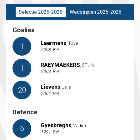
Selectie 2025-2026
Wedstrijden 2025-2026
Goalies
Laermans
, Tove
1
2008, Bel
RAEYMAEKERS
, STIJN
1
2004, Bel
Lievens
, Jelle
20
2002, Bel
Defence
Gyesbreghs
, Vadim
6
1991, Bel