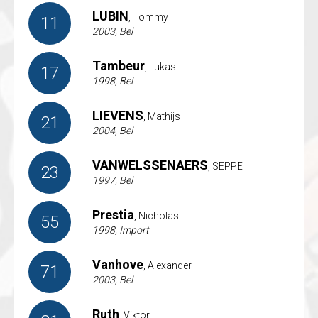
LUBIN
, Tommy
11
2003, Bel
Tambeur
, Lukas
17
1998, Bel
LIEVENS
, Mathijs
21
2004, Bel
VANWELSSENAERS
, SEPPE
23
1997, Bel
Prestia
, Nicholas
55
1998, Import
Vanhove
, Alexander
71
2003, Bel
Ruth
, Viktor