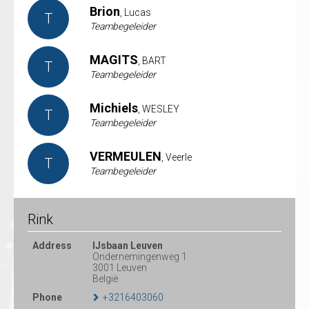
Brion
, Lucas
T
Teambegeleider
MAGITS
, BART
T
Teambegeleider
Michiels
, WESLEY
T
Teambegeleider
VERMEULEN
, Veerle
T
Teambegeleider
Rink
Address
IJsbaan Leuven
Ondernemingenweg 1
3001 Leuven
België
Phone
+3216403060