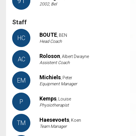
91
2002, Bel
Staff
BOUTE
, BEN
HC
Head Coach
Roloson
, Albert Dwayne
AC
Assistent Coach
Michiels
, Peter
EM
Equipment Manager
Kemps
, Louise
P
Physiotherapist
Haesevoets
, Koen
TM
Team Manager