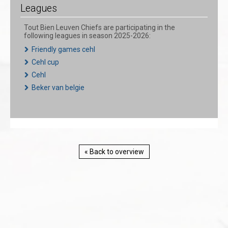
Leagues
Tout Bien Leuven Chiefs are participating in the
following leagues in season 2025-2026:
Friendly games cehl
Cehl cup
Cehl
Beker van belgie
« Back to overview