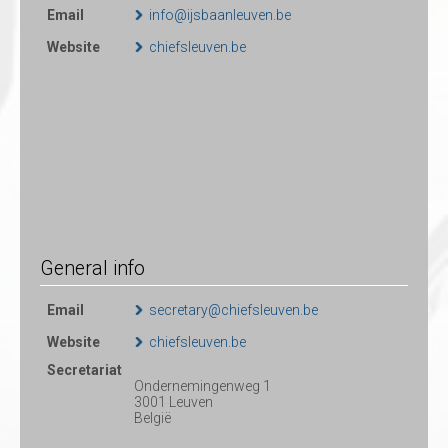
Email
info@ijsbaanleuven.be
Website
chiefsleuven.be
General info
Email
secretary@chiefsleuven.be
Website
chiefsleuven.be
Secretariat
Ondernemingenweg 1
3001 Leuven
België