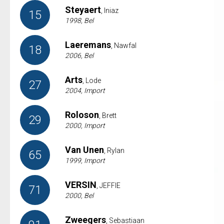
Steyaert
, Iniaz
15
1998, Bel
Laeremans
, Nawfal
18
2006, Bel
Arts
, Lode
27
2004, Import
Roloson
, Brett
29
2000, Import
Van Unen
, Rylan
65
1999, Import
VERSIN
, JEFFIE
71
2000, Bel
Zweegers
, Sebastiaan