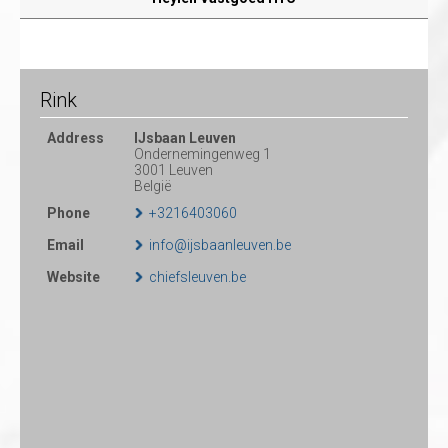
Rink
Address
IJsbaan Leuven
Ondernemingenweg 1
3001 Leuven
België
Phone
+3216403060
Email
info@ijsbaanleuven.be
Website
chiefsleuven.be