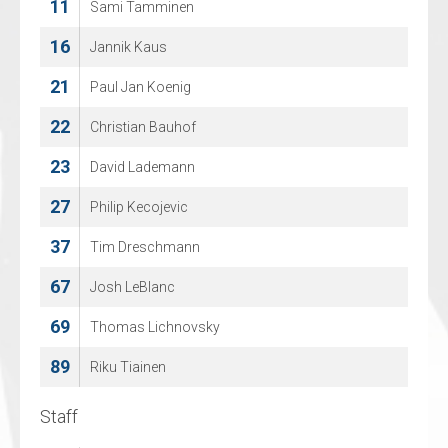
11
3
Sami Tamminen
Joey Oosterveld
16
5
Jannik Kaus
Tommy Van Zanten
21
9
Paul Jan Koenig
Hugo Turcotte
22
20
Christian Bauhof
Dani van Schilt
23
22
David Lademann
Tobie Collard
27
23
Philip Kecojevic
Matias Mustonen
37
26
Tim Dreschmann
Donovan de Zwart
67
34
Josh LeBlanc
Jacky de Zwart
69
Thomas Lichnovsky
89
Riku Tiainen
Staff
Staff