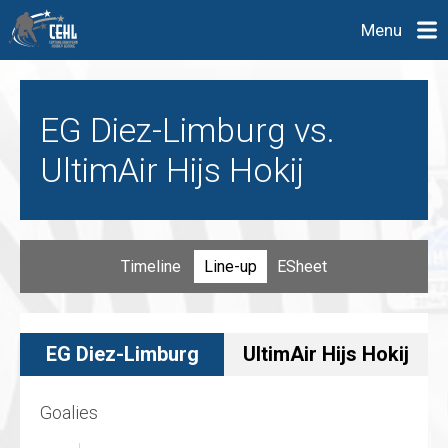
Menu
EG Diez-Limburg vs.
UltimAir Hijs Hokij
Timeline
Line-up
ESheet
EG Diez-Limburg
UltimAir Hijs Hokij
Goalies
Goalies