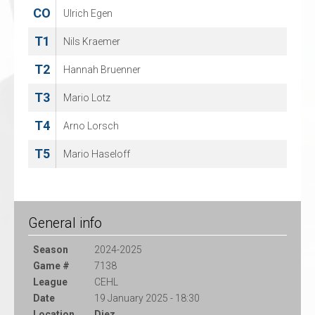
CO
CO
Ulrich Egen
Kristoff Vandenbroeck
T1
T1
Nils Kraemer
Aad Hogeboom
T2
T2
Hannah Bruenner
Raymond van der Schuit
T3
T3
Mario Lotz
Jimmy van Klink
T4
T4
Arno Lorsch
Angelo J.A. Bomius
T5
Mario Haseloff
General info
Season
2024-2025
Game #
7138
League
CEHL
Date
19 January 2025 - 18:30
Location
Diez