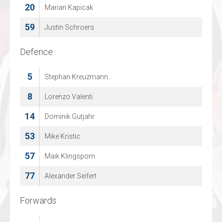
20
24
Marian Kapicak
Cas Neuman
59
33
Justin Schroers
Brett Magnus
Defence
Defence
10
5
Stephan Kreuzmann
Mike van Oeveren
18
8
Lorenzo Valenti
Twanne Haisma
14
19
Dominik Gutjahr
Joy Turpijn
53
21
Mike Kristic
Wesley de Bruijn
57
44
Maik Klingsporn
Jordy Van Oorschot
77
61
Alexander Seifert
Morris Hols
Forwards
Forwards