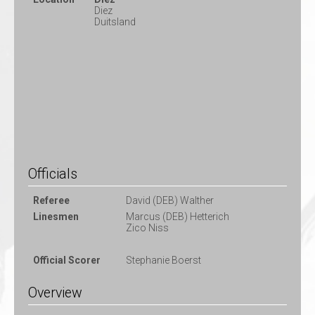
Diez
Duitsland
Officials
Referee
David (DEB) Walther
Linesmen
Marcus (DEB) Hetterich
Zico Niss
Official Scorer
Stephanie Boerst
Overview