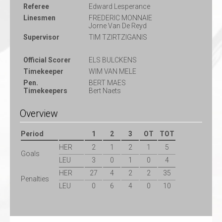
Referee
Edward Lesperance
Linesmen
FREDERIC MONNAIE
Jorne Van De Reyd
Supervisor
TIM TZIRTZIGANIS
Official Scorer
ELS BULCKENS
Timekeeper
WIM VAN MELE
Pen.
BERT MAES
Timekeepers
Bert Naets
Overview
Period
1
2
3
OT
TOT
HER
2
1
2
1
5
Goals
LEU
3
0
1
0
4
HER
27
4
2
2
35
Penalties
LEU
0
6
4
0
10