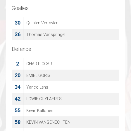
Goalies
Goalies
30
1
Quinten Vermylen
STIJN RAEYMAEKERS
36
20
Thomas Vanspringel
Jelle Lievens
Defence
Defence
2
6
CHAD PICCART
Vadim Gyesbreghs
20
11
EMIEL GORIS
Tommy LUBIN
34
17
Yanco Lens
Lukas Tambeur
42
21
LOWIE CUYLAERTS
Mathijs LIEVENS
55
23
Kevin Kallonen
SEPPE VANWELSSENAERS
58
55
KEVIN VANGENECHTEN
Nicholas Prestia