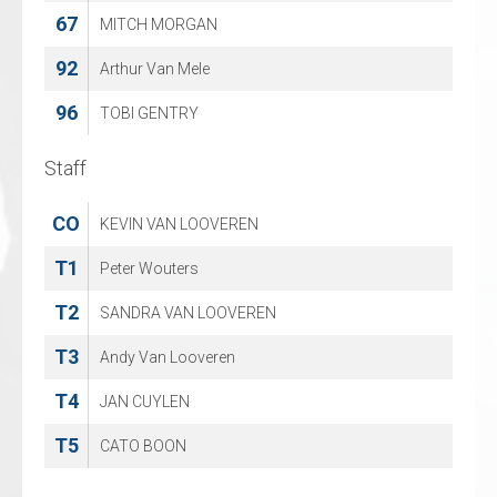
67
29
MITCH MORGAN
Brett Roloson
92
61
Arthur Van Mele
Guillaume Gommeren
96
65
TOBI GENTRY
Rylan Van Unen
Staff
Staff
CO
CO
KEVIN VAN LOOVEREN
BEN BOUTE
T1
T1
Peter Wouters
Peter Michiels
T2
T2
SANDRA VAN LOOVEREN
WESLEY Michiels
T3
T3
Andy Van Looveren
Louise Kemps
T4
JAN CUYLEN
T5
CATO BOON