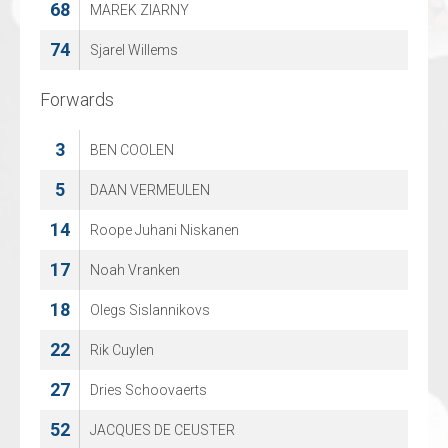
68
MAREK ZIARNY
74
Sjarel Willems
Forwards
Forwards
3
4
BEN COOLEN
Matteo Vandezande
5
7
DAAN VERMEULEN
ALEC JAMES
14
10
Roope Juhani Niskanen
JEFFIE VERSIN
17
12
Noah Vranken
Warre Vanmontfort
18
14
Olegs Sislannikovs
DRIES BLOCKX
22
15
Rik Cuylen
Iniaz Steyaert
27
18
Dries Schoovaerts
Nawfal Laeremans
52
27
JACQUES DE CEUSTER
Lode Arts