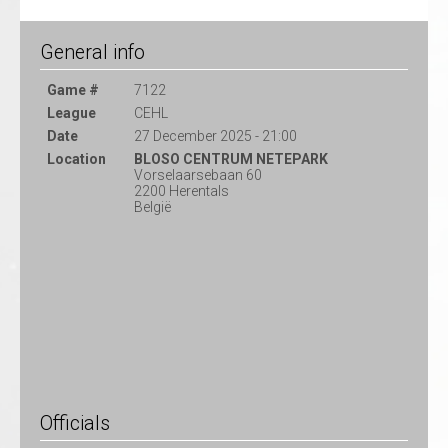
General info
Game #
7122
League
CEHL
Date
27 December 2025 - 21:00
Location
BLOSO CENTRUM NETEPARK
Vorselaarsebaan 60
2200 Herentals
België
Officials